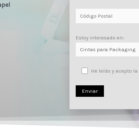
apel
Estoy interesado en:
He leído y acepto la