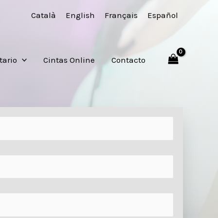
Català
English
Français
Español
tario
Cintas Online
Contacto