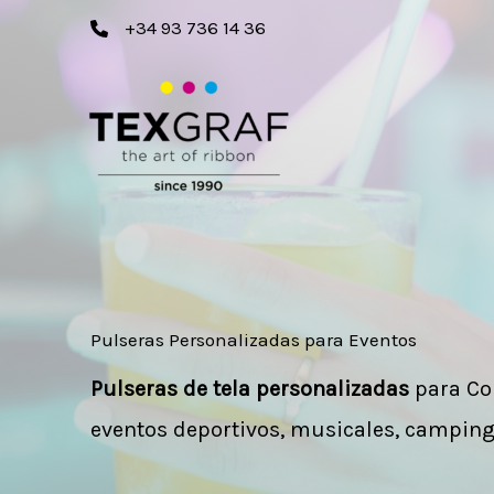
Ir
+34 93 736 14 36
al
contenido
Pulseras Personalizadas para Eventos
Pulseras de tela personalizadas
para Con
eventos deportivos, musicales, campings