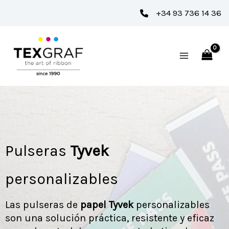
Ir
+34 93 736 14 36
al
contenido
Pulseras
Tyvek
personalizables
Las pulseras de
papel Tyvek
personalizables
son una solución práctica, resistente y eficaz