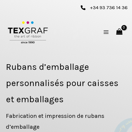
Aller
+34 93 736 14 36
au
contenu
Rubans d’emballage
personnalisés pour caisses
et emballages
Fabrication et impression de rubans
d’emballage