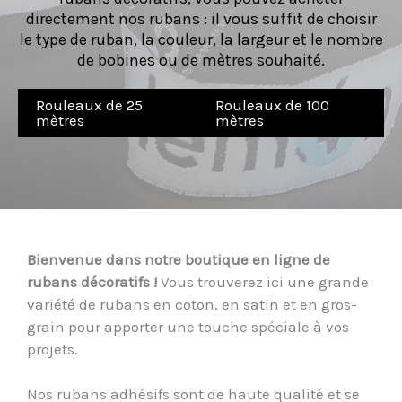
directement nos rubans : il vous suffit de choisir
le type de ruban, la couleur, la largeur et le nombre
de bobines ou de mètres souhaité.
Rouleaux de 25
Rouleaux de 100
mètres
mètres
Bienvenue dans notre boutique en ligne de
rubans décoratifs !
Vous trouverez ici une grande
variété de rubans en coton, en satin et en gros-
grain pour apporter une touche spéciale à vos
projets.
Nos rubans adhésifs sont de haute qualité et se