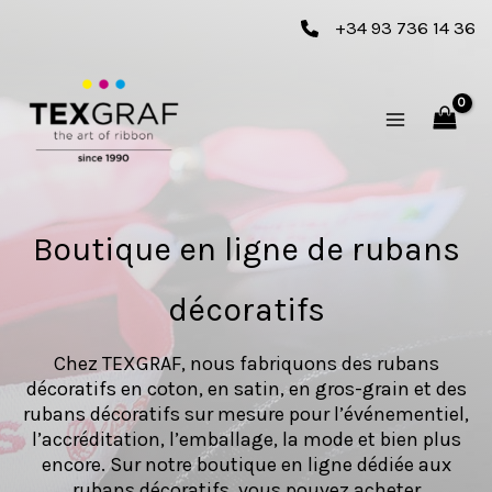
Aller
+34 93 736 14 36
au
contenu
Boutique en ligne de rubans
décoratifs
Chez TEXGRAF, nous fabriquons des rubans
décoratifs en coton, en satin, en gros-grain et des
rubans décoratifs sur mesure pour l’événementiel,
l’accréditation, l’emballage, la mode et bien plus
encore. Sur notre boutique en ligne dédiée aux
rubans décoratifs, vous pouvez acheter