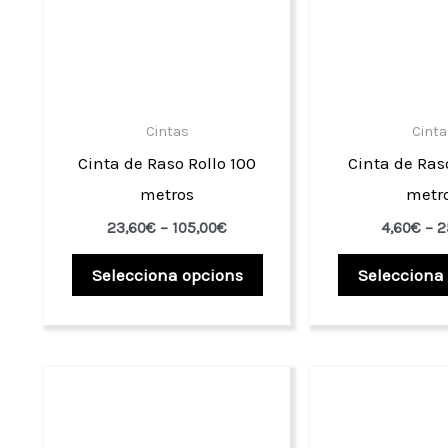
Cintas
Cinta
Cinta de Raso Rollo 100
Cinta de Ras
metros
metr
Interval
23,60
€
–
105,00
€
4,60
€
–
2
de
Aquest
preus:
Selecciona opcions
Selecciona
23,60€
producte
a
té
105,00€
diverses
variants.
Les
opcions