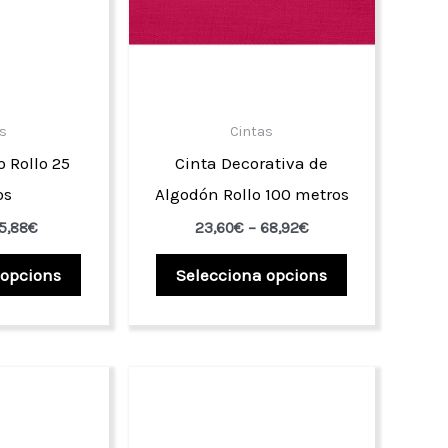
s
Cintas
o Rollo 25
Cinta Decorativa de
os
Algodón Rollo 100 metros
Interval
Interval
5,88
€
23,60
€
–
68,92
€
de
de
Aquest
Aquest
preus:
preus:
 opcions
Selecciona opcions
4,60€
23,60€
producte
producte
a
a
té
té
25,88€
68,92€
diverses
diverses
variants.
variants.
Les
Les
opcions
opcions