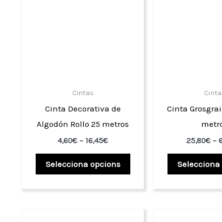
es
poden
triar
a
la
pàgina
Cintas
Cinta
del
Cinta Decorativa de
Cinta Grosgrai
producte
Algodón Rollo 25 metros
metr
Interval
4,60
€
–
16,45
€
25,80
€
–
de
Aquest
preus:
Selecciona opcions
Selecciona
4,60€
producte
a
té
16,45€
diverses
variants.