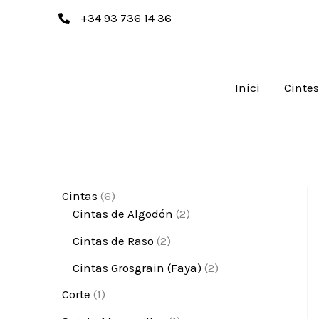
Vés
+34 93 736 14 36
al
contingut
Inici
Cinte
6
Cintas
6
p
2
Cintas de Algodón
2
r
p
2
Cintas de Raso
2
o
r
p
d
o
2
Cintas Grosgrain (Faya)
2
r
u
d
p
o
1
Corte
1
c
u
r
d
p